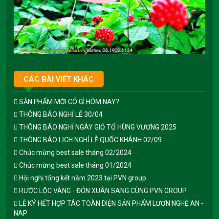
CÁC BÀI VIẾT KHÁC
SẢN PHẨM MỚI CÓ GÌ HÔM NAY?
THÔNG BÁO NGHỈ LỄ 30/04
THÔNG BÁO NGHỈ NGÀY GIỖ TỔ HÙNG VƯƠNG 2025
THÔNG BÁO LỊCH NGHỈ LỄ QUỐC KHÁNH 02/09
Chúc mừng best sale tháng 02/2024
Chúc mừng best sale tháng 01/2024
Hội nghị tổng kết năm 2023 tại PVN group
RƯỚC LỘC VÀNG - ĐÓN XUÂN SANG CÙNG PVN GROUP
LỄ KÝ HẾT HỢP TÁC TOÀN DIỆN SẢN PHẨM LƯƠN NGHỆ AN -
NAP